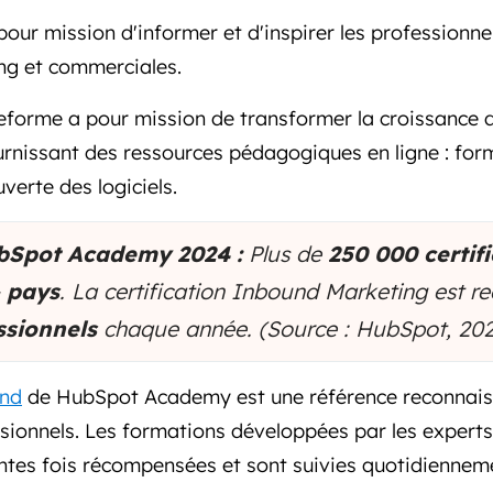
r mission d'informer et d'inspirer les professionne
ng et commerciales.
teforme a pour mission de transformer la croissance 
urnissant des ressources pédagogiques en ligne : form
uverte des logiciels.
ubSpot Academy 2024 :
Plus de
250 000 certif
 pays
. La certification Inbound Marketing est r
ssionnels
chaque année.
(Source : HubSpot, 20
und
de HubSpot Academy est une référence reconnai
ssionnels. Les formations développées par les exper
tes fois récompensées et sont suivies quotidiennem