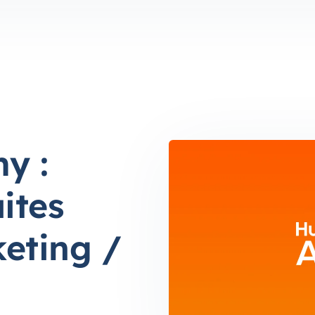
y :
ites
keting /