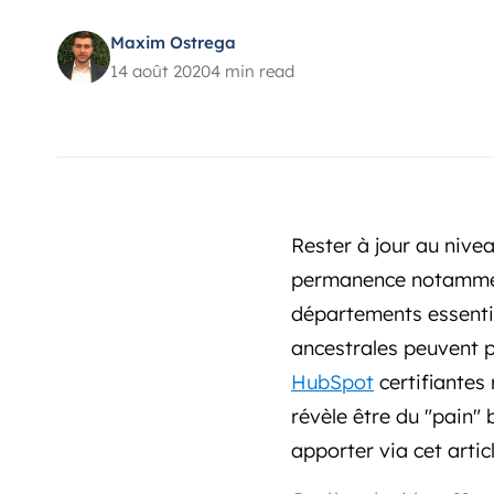
Maxim Ostrega
14 août 2020
4 min read
Rester à jour au nive
permanence notamment 
départements essentie
ancestrales peuvent p
HubSpot
certifiantes
révèle être du "pain"
apporter via cet articl