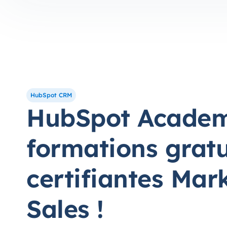
HubSpot CRM
HubSpot Academ
formations gratu
certifiantes Mar
Sales !