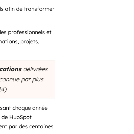
ls afin de transformer
des professionnels et
ations, projets,
ications
délivrées
econnue par plus
24)
ssant chaque année
ts de HubSpot
ent par des centaines