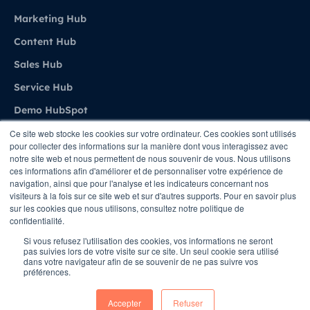
Marketing Hub
Content Hub
Sales Hub
Service Hub
Demo HubSpot
Ce site web stocke les cookies sur votre ordinateur. Ces cookies sont utilisés
pour collecter des informations sur la manière dont vous interagissez avec
Agence
notre site web et nous permettent de nous souvenir de vous. Nous utilisons
ces informations afin d'améliorer et de personnaliser votre expérience de
navigation, ainsi que pour l'analyse et les indicateurs concernant nos
A propos de Stratenet
visiteurs à la fois sur ce site web et sur d'autres supports. Pour en savoir plus
sur les cookies que nous utilisons, consultez notre politique de
Stratenet X HubSpot
confidentialité.
Nous Contacter
Si vous refusez l'utilisation des cookies, vos informations ne seront
pas suivies lors de votre visite sur ce site. Un seul cookie sera utilisé
dans votre navigateur afin de se souvenir de ne pas suivre vos
préférences.
Copyright © STRATENET - All rights Reserved
Accepter
Refuser