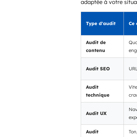
adaptée à votre situa
Type d'audit
Ce 
Audit de
Qua
contenu
eng
Audit SEO
URL
Audit
Vite
technique
craw
Nav
Audit UX
exp
Audit
Ton