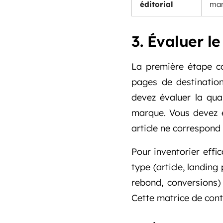
éditorial
ma
3. Évaluer l
La première étape con
pages de destination
devez évaluer la qual
marque. Vous devez é
article ne correspond p
Pour inventorier effi
type (article, landing
rebond, conversions)
Cette matrice de cont