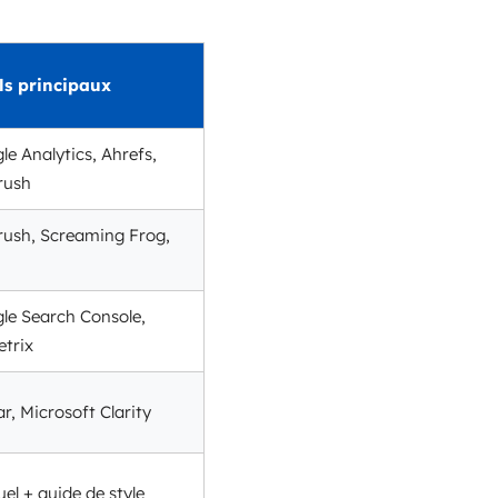
ls principaux
le Analytics, Ahrefs,
rush
ush, Screaming Frog,
le Search Console,
trix
r, Microsoft Clarity
el + guide de style