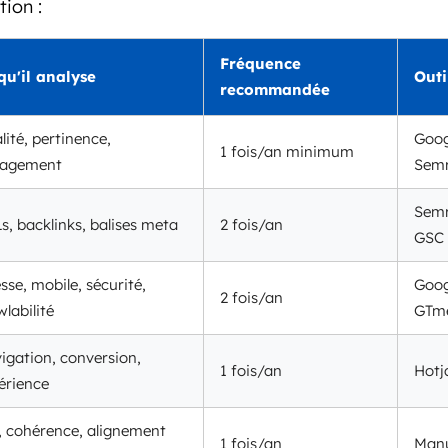
tion :
Fréquence
qu'il analyse
Outi
recommandée
lité, pertinence,
Goog
1 fois/an minimum
agement
Sem
Semr
s, backlinks, balises meta
2 fois/an
GSC
sse, mobile, sécurité,
Goog
2 fois/an
labilité
GTme
igation, conversion,
1 fois/an
Hotja
érience
, cohérence, alignement
1 fois/an
Manu