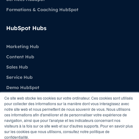
Formations & Coaching HubSpot
HubSpot Hubs
Marketing Hub
Content Hub
Sales Hub
Service Hub
Demo HubSpot
Ce site web stocke les cookies sur votre ordinateur. Ces cookies sont utilisés
pour collecter des informations sur la manière dont vous interagissez avec
Agence
notre site web et nous permettent de nous souvenir de vous. Nous utilisons
ces informations afin d'améliorer et de personnaliser votre expérience de
navigation, ainsi que pour l'analyse et les indicateurs concernant nos
A propos de Stratenet
visiteurs à la fois sur ce site web et sur d'autres supports. Pour en savoir plus
sur les cookies que nous utilisons, consultez notre politique de
Stratenet X HubSpot
confidentialité.