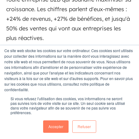
croissance. Les chiffres parlent d'eux-mêmes :
+24% de revenus, +27% de bénéfices, et jusqu'à
50% des ventes qui vont aux entreprises les
plus réactives.
Ce site web stocke les cookies sur votre ordinateur. Ces cookies sont utilisés
Commencez par un audit de votre alignement
pour collecter des informations sur la manière dont vous interagissez avec
actuel, définissez des SLA clairs entre vos
notre site web et nous permettent de nous souvenir de vous. Nous utilisons
ces informations afin d'améliorer et de personnaliser votre expérience de
équipes, et investissez dans les bons outils
navigation, ainsi que pour l'analyse et les indicateurs concernant nos
visiteurs à la fois sur ce site web et sur d'autres supports. Pour en savoir plus
technologiques. Le retour sur investissement
sur les cookies que nous utilisons, consultez notre politique de
confidentialité.
sera au rendez-vous.
Si vous refusez l'utilisation des cookies, vos informations ne seront
pas suivies lors de votre visite sur ce site. Un seul cookie sera utilisé
dans votre navigateur afin de se souvenir de ne pas suivre vos
préférences.
Besoin d'aide pour
implémenter votre stratégie
Accepter
Refuser
Smarketing ?