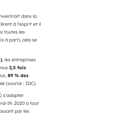
vestirait dans la
rent à l'esprit et il
i toutes les
s à part), cela se
)
, les entreprises
venus
2,5 fois
lus,
89 % des
le (source : IDC).
û s'adapter
id-19. 2020 a tout
assant par les