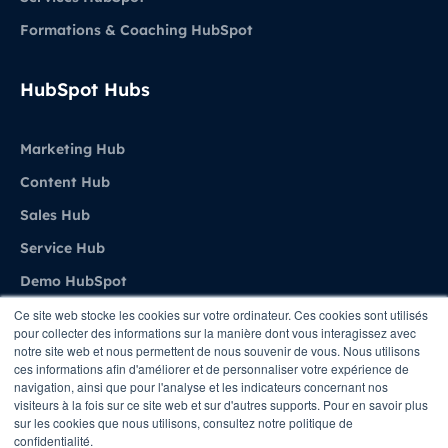
Formations & Coaching HubSpot
HubSpot Hubs
Marketing Hub
Content Hub
Sales Hub
Service Hub
Demo HubSpot
Ce site web stocke les cookies sur votre ordinateur. Ces cookies sont utilisés
pour collecter des informations sur la manière dont vous interagissez avec
Agence
notre site web et nous permettent de nous souvenir de vous. Nous utilisons
ces informations afin d'améliorer et de personnaliser votre expérience de
navigation, ainsi que pour l'analyse et les indicateurs concernant nos
A propos de Stratenet
visiteurs à la fois sur ce site web et sur d'autres supports. Pour en savoir plus
sur les cookies que nous utilisons, consultez notre politique de
Stratenet X HubSpot
confidentialité.