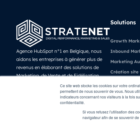
Solutions
Growth Mark
Agence HubSpot n°1 en Belgique, nous
Inbound Mar
aidons les entreprises à générer plus de
Marketing A
revenus en élaborant des solutions de
Création site
Marketing, de Vente et de Fidélisation
Vente et CRM
prédictives, évolutives et mesurable avec
Ce site web stocke les cookies sur votre ordina
permettent de nous souvenir de vous. Nous utili
HubSpot.
Experience Cl
indicateurs concernant nos visiteurs à la fois s
LinkedIn
confidentialité.
Revenue Oper
Si vous refusez l'utilisation des c
navigateur afin de se souvenir de
Copyright © STRATENET - All rights Reserved