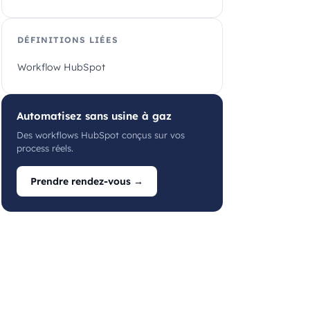
DÉFINITIONS LIÉES
Workflow HubSpot
Automatisez sans usine à gaz
Des workflows HubSpot conçus sur vos
process réels.
Prendre rendez-vous →