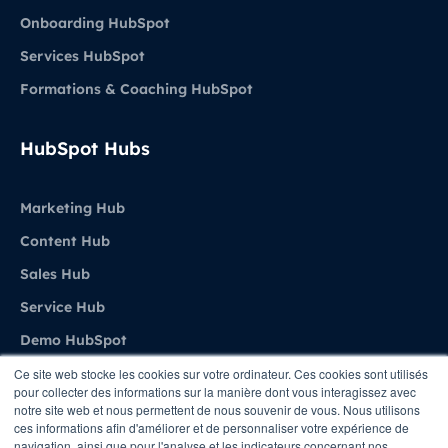
Onboarding HubSpot
Services HubSpot
Formations & Coaching HubSpot
HubSpot Hubs
Marketing Hub
Content Hub
Sales Hub
Service Hub
Demo HubSpot
Ce site web stocke les cookies sur votre ordinateur. Ces cookies sont utilisés
pour collecter des informations sur la manière dont vous interagissez avec
Agence
notre site web et nous permettent de nous souvenir de vous. Nous utilisons
ces informations afin d'améliorer et de personnaliser votre expérience de
navigation, ainsi que pour l'analyse et les indicateurs concernant nos