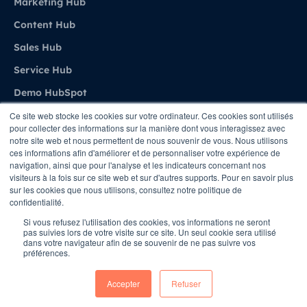
Marketing Hub
Content Hub
Sales Hub
Service Hub
Demo HubSpot
Ce site web stocke les cookies sur votre ordinateur. Ces cookies sont utilisés
pour collecter des informations sur la manière dont vous interagissez avec
Agence
notre site web et nous permettent de nous souvenir de vous. Nous utilisons
ces informations afin d'améliorer et de personnaliser votre expérience de
navigation, ainsi que pour l'analyse et les indicateurs concernant nos
A propos de Stratenet
visiteurs à la fois sur ce site web et sur d'autres supports. Pour en savoir plus
sur les cookies que nous utilisons, consultez notre politique de
Stratenet X HubSpot
confidentialité.
Nous Contacter
Si vous refusez l'utilisation des cookies, vos informations ne seront
pas suivies lors de votre visite sur ce site. Un seul cookie sera utilisé
dans votre navigateur afin de se souvenir de ne pas suivre vos
préférences.
Copyright © STRATENET - All rights Reserved
Accepter
Refuser
Conditions
Privacy Policy