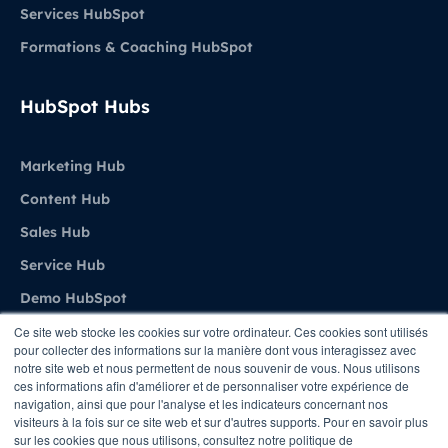
Services HubSpot
Formations & Coaching HubSpot
HubSpot Hubs
Marketing Hub
Content Hub
Sales Hub
Service Hub
Demo HubSpot
Ce site web stocke les cookies sur votre ordinateur. Ces cookies sont utilisés
pour collecter des informations sur la manière dont vous interagissez avec
Agence
notre site web et nous permettent de nous souvenir de vous. Nous utilisons
ces informations afin d'améliorer et de personnaliser votre expérience de
navigation, ainsi que pour l'analyse et les indicateurs concernant nos
A propos de Stratenet
visiteurs à la fois sur ce site web et sur d'autres supports. Pour en savoir plus
sur les cookies que nous utilisons, consultez notre politique de