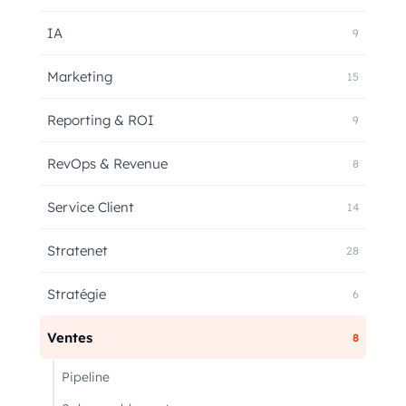
IA
9
Marketing
15
Reporting & ROI
9
RevOps & Revenue
8
Service Client
14
Stratenet
28
Stratégie
6
Ventes
8
Pipeline