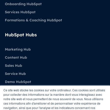
Onboarding HubSpot
Services HubSpot
Formations & Coaching HubSpot
HubSpot Hubs
Marketing Hub
Content Hub
Sales Hub
Service Hub
Demo HubSpot
Ce site web stocke les cookies sur votre ordinateur. Ces cookies sont utilisés
pour collecter des informations sur la manière dont vous interagissez avec
Agence
notre site web et nous permettent de nous souvenir de vous. Nous utilisons
ces informations afin d'améliorer et de personnaliser votre expérience de
navigation, ainsi que pour l'analyse et les indicateurs concernant nos