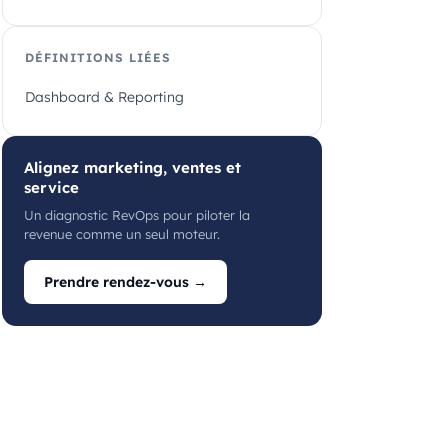
DÉFINITIONS LIÉES
Dashboard & Reporting
Alignez marketing, ventes et
service
Un diagnostic RevOps pour piloter la
revenue comme un seul moteur.
Prendre rendez-vous →