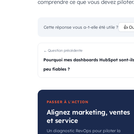
comprendre ce que vous devez piloter
Cette réponse vous a-t-elle été utile ?
👍 Ou
← Question précédente
Pourquoi mes dashboards HubSpot sont-il
peu fiables ?
PASSER À L'ACTION
Alignez marketing, ventes
et service
Un diagnostic RevOps pour piloter la