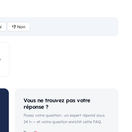
.
i
👎 Non
s
Vous ne trouvez pas votre
réponse ?
Posez votre question : un expert répond sous
24 h — et votre question enrichit cette FAQ.