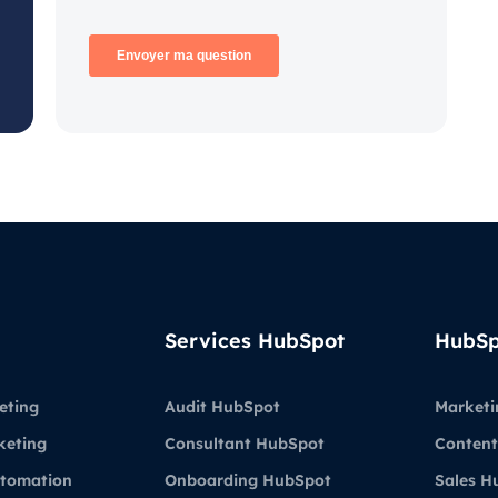
Services HubSpot
HubSp
eting
Audit HubSpot
Marketi
keting
Consultant HubSpot
Content
utomation
Onboarding HubSpot
Sales H