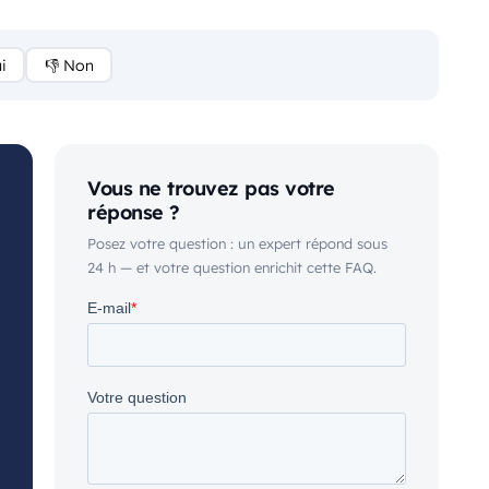
i
👎 Non
Vous ne trouvez pas votre
réponse ?
Posez votre question : un expert répond sous
24 h — et votre question enrichit cette FAQ.