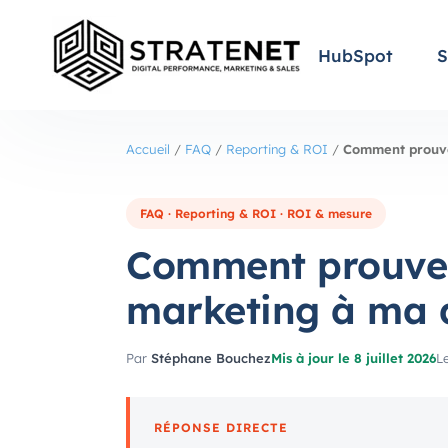
HubSpot
S
Accueil
/
FAQ
/
Reporting & ROI
/
Comment prouver
FAQ · Reporting & ROI · ROI & mesure
Comment prouver
marketing à ma d
Par
Stéphane Bouchez
Mis à jour le 8 juillet 2026
Le
RÉPONSE DIRECTE