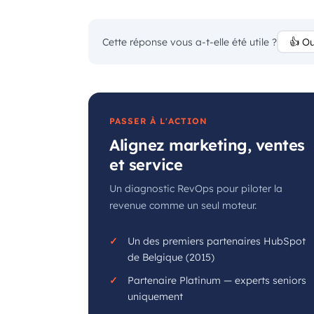
Cette réponse vous a-t-elle été utile ?
👍 Ou
PASSER À L'ACTION
Alignez marketing, ventes
et service
Un diagnostic RevOps pour piloter la
revenue comme un seul moteur.
Un des premiers partenaires HubSpot
de Belgique (2015)
Partenaire Platinum — experts seniors
uniquement