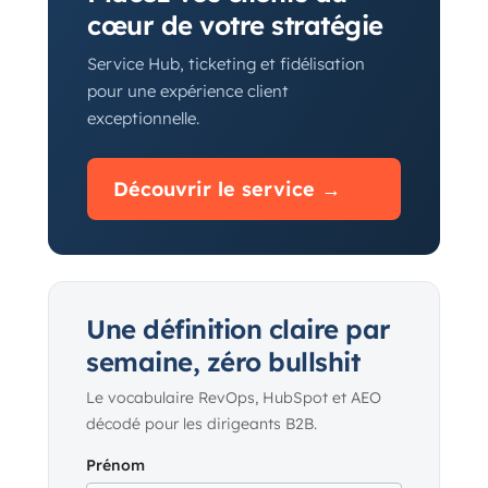
cœur de votre stratégie
Service Hub, ticketing et fidélisation
pour une expérience client
exceptionnelle.
Découvrir le service →
Une définition claire par
semaine, zéro bullshit
Le vocabulaire RevOps, HubSpot et AEO
décodé pour les dirigeants B2B.
Prénom