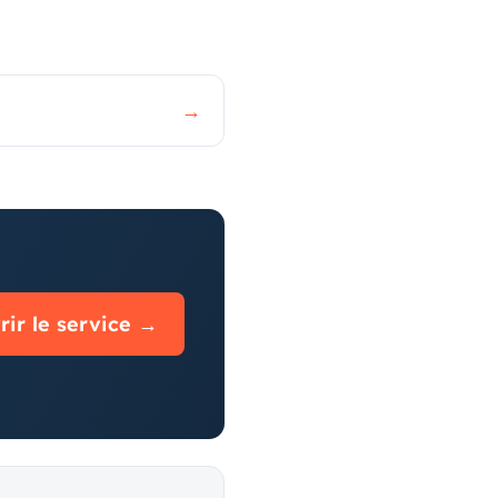
→
ir le service →