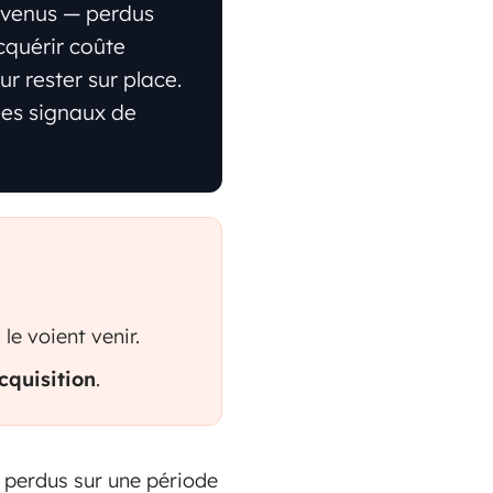
revenus — perdus
cquérir coûte
ur rester sur place.
 des signaux de
le voient venir.
cquisition
.
— perdus sur une période