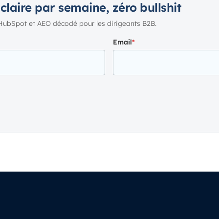
 claire par semaine, zéro bullshit
HubSpot et AEO décodé pour les dirigeants B2B.
Email
*