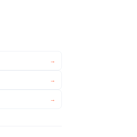
→
→
→