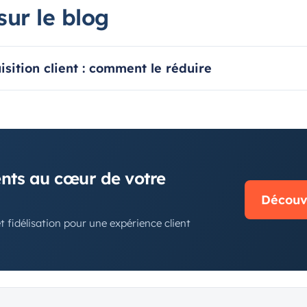
sur le blog
isition client : comment le réduire
N
ents au cœur de votre
Découvr
t fidélisation pour une expérience client