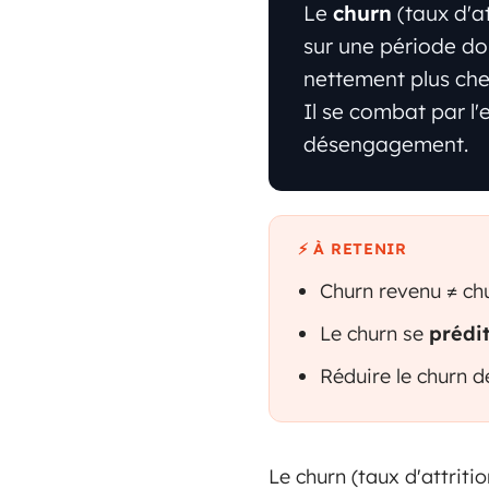
Le
churn
(taux d'a
sur une période don
nettement plus cher
Il se combat par l'
désengagement.
⚡ À RETENIR
Churn revenu ≠ chur
Le churn se
prédi
Réduire le churn 
Le churn (taux d'attrit