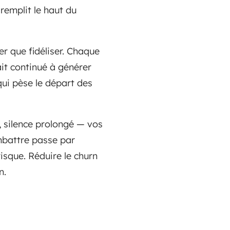
remplit le haut du
r que fidéliser. Chaque
rait continué à générer
 qui pèse le départ des
s, silence prolongé — vos
mbattre passe par
isque. Réduire le churn
n.