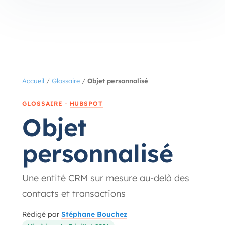
Accueil
/
Glossaire
/
Objet personnalisé
GLOSSAIRE ·
HUBSPOT
Objet
personnalisé
Une entité CRM sur mesure au-delà des
contacts et transactions
Rédigé par
Stéphane Bouchez