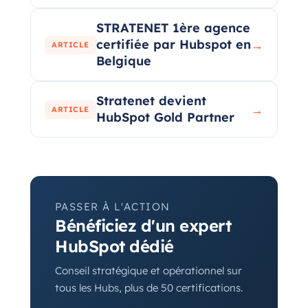
STRATENET 1ère agence
certifiée par Hubspot en
→
ARTICLE
Belgique
Stratenet devient
→
ARTICLE
HubSpot Gold Partner
PASSER À L'ACTION
Bénéficiez d'un expert
HubSpot dédié
Conseil stratégique et opérationnel sur
tous les Hubs, plus de 50 certifications.