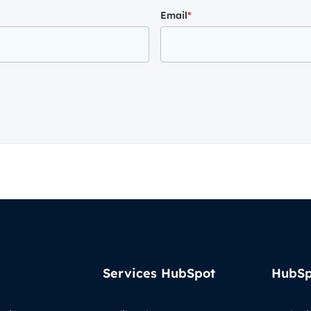
Email
*
Services HubSpot
HubSp