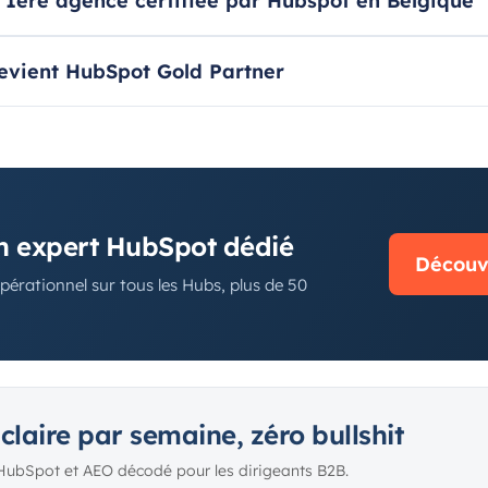
1ère agence certifiée par Hubspot en Belgique
devient HubSpot Gold Partner
N
un expert HubSpot dédié
Découvr
pérationnel sur tous les Hubs, plus de 50
 claire par semaine, zéro bullshit
HubSpot et AEO décodé pour les dirigeants B2B.