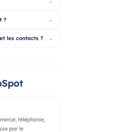
→
t ?
→
 les contacts ?
→
bSpot
merce, téléphonie,
sse par le