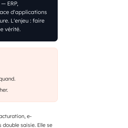
s — ERP,
lace d'applications
e. L'enjeu : faire
 vérité.
 quand.
her.
cturation, e-
 double saisie. Elle se