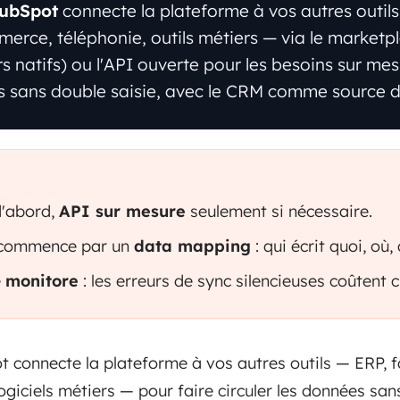
HubSpot
connecte la plateforme à vos autres outil
merce, téléphonie, outils métiers — via le marketp
 natifs) ou l'API ouverte pour les besoins sur mesur
es sans double saisie, avec le CRM comme source de
d'abord,
API sur mesure
seulement si nécessaire.
n commence par un
data mapping
: qui écrit quoi, où,
e
monitore
: les erreurs de sync silencieuses coûtent c
 connecte la plateforme à vos autres outils — ERP, fa
giciels métiers — pour faire circuler les données sans