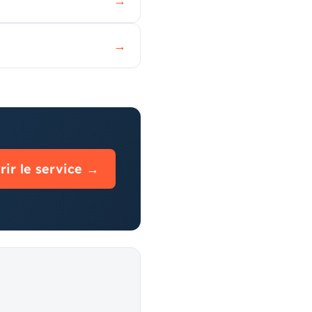
→
→
ir le service →