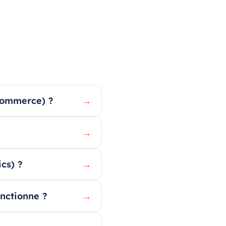
-commerce) ?
→
→
cs) ?
→
onctionne ?
→