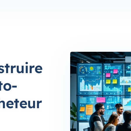
truire
to-
heteur