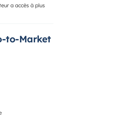
teur a accès à plus
o-to-Market
e