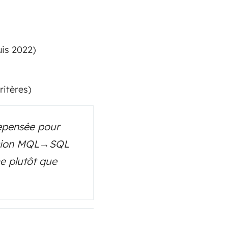
is 2022)
ritères)
epensée pour
version MQL→SQL
me plutôt que