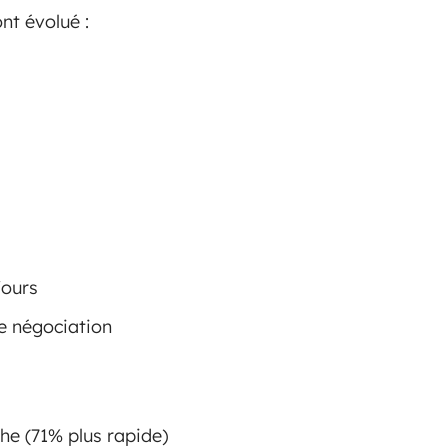
nt évolué :
jours
e négociation
he (71% plus rapide)