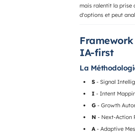
mais ralentit la prise
d'options et peut ana
Framework S
IA-first
La Méthodologi
S
- Signal Intelli
I
- Intent Mappi
G
- Growth Autom
N
- Next-Action P
A
- Adaptive Mes