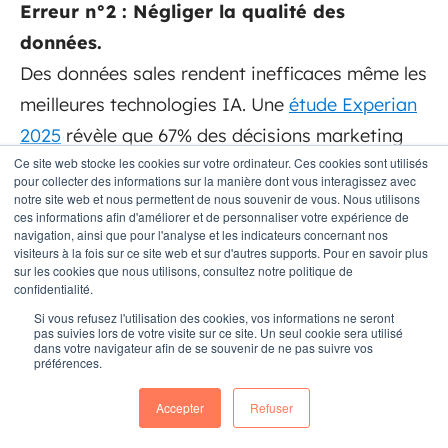
Erreur n°2 : Négliger la qualité des
données.
Des données sales rendent inefficaces même les
meilleures technologies IA. Une
étude Experian
2025
révèle que 67% des décisions marketing
Ce site web stocke les cookies sur votre ordinateur. Ces cookies sont utilisés
sont basées sur des données erronées.
pour collecter des informations sur la manière dont vous interagissez avec
notre site web et nous permettent de nous souvenir de vous. Nous utilisons
ces informations afin d'améliorer et de personnaliser votre expérience de
navigation, ainsi que pour l'analyse et les indicateurs concernant nos
Erreur n°3 : Automatiser sans stratégie.
visiteurs à la fois sur ce site web et sur d'autres supports. Pour en savoir plus
sur les cookies que nous utilisons, consultez notre politique de
54% des entreprises automatisent des
confidentialité.
processus défaillants, aggravant leurs
Si vous refusez l'utilisation des cookies, vos informations ne seront
pas suivies lors de votre visite sur ce site. Un seul cookie sera utilisé
problèmes au lieu de les résoudre.
dans votre navigateur afin de se souvenir de ne pas suivre vos
préférences.
Accepter
Refuser
Erreur n°4 : Ignorer l'alignement sales-
marketing.