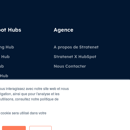
ot Hubs
Agence
ng Hub
A propos de Stratenet
 Hub
Stratenet X HubSpot
ub
Nous Contacter
 Hub
ubSpot
vous interagissez avec notre site web et nous
gation, ainsi que pour l'analyse et les
utilisons, consultez notre politique de
l cookie sera utilisé dans votre