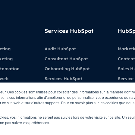
Services HubSpot
HubSp
eting
Audit HubSpot
Marketi
keting
Consultant HubSpot
Content
utomation
Onboarding HubSpot
Sales H
 web
Services HubSpot
Service
Formations & Coaching
Demo H
teur. Ces cookies sont utilisés pour collecter des informations sur la manière dont 
sons ces informations afin d'améliorer et de personnaliser votre expérience de navi
ient
HubSpot
ur ce site web et sur d'autres supports. Pour en savoir plus sur les cookies que nous 
ations
ookies, vos informations ne seront pas suivies lors de votre visite sur ce site. Un seu
 ne pas suivre vos préférences.