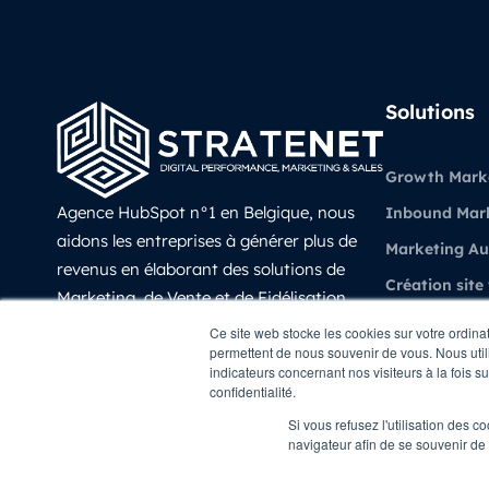
Solutions
Growth Mark
Agence HubSpot n°1 en Belgique, nous
Inbound Mar
aidons les entreprises à générer plus de
Marketing A
revenus en élaborant des solutions de
Création site
Marketing, de Vente et de Fidélisation
Vente et CRM
prédictives, évolutives et mesurable avec
Ce site web stocke les cookies sur votre ordina
permettent de nous souvenir de vous. Nous utili
HubSpot.
Experience Cl
indicateurs concernant nos visiteurs à la fois s
LinkedIn
confidentialité.
Revenue Oper
Si vous refusez l'utilisation des c
navigateur afin de se souvenir de