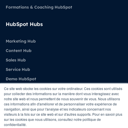
Formations & Coaching HubSpot
HubSpot Hubs
Marketing Hub
Content Hub
Sales Hub
Service Hub
Demo HubSpot
Ce site web stocke les cookies sur votre ordinateur. Ces cookies sont utilisés
pour collecter des informations sur la manière dont vous interagissez avec
Agence
notre site web et nous permettent de nous souvenir de vous. Nous utilisons
ces informations afin d'améliorer et de personnaliser votre expérience de
navigation, ainsi que pour l'analyse et les indicateurs concernant nos
A propos de Stratenet
visiteurs à la fois sur ce site web et sur d'autres supports. Pour en savoir plus
sur les cookies que nous utilisons, consultez notre politique de
Stratenet X HubSpot
confidentialité.