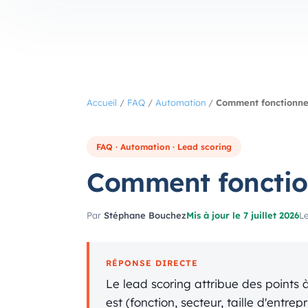
Accueil
/
FAQ
/
Automation
/
Comment fonctionne 
FAQ · Automation · Lead scoring
Comment fonction
Par
Stéphane Bouchez
Mis à jour le 7 juillet 2026
Le
RÉPONSE DIRECTE
Le lead scoring attribue des points 
est (fonction, secteur, taille d'entre