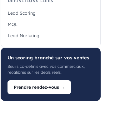
DÉFINITIONS LIÉES
Lead Scoring
MQL
Lead Nurturing
Un scoring branché sur vos ventes
Seuils co-définis avec vos commerciaux,
recalibrés sur les deals réels.
Prendre rendez-vous →