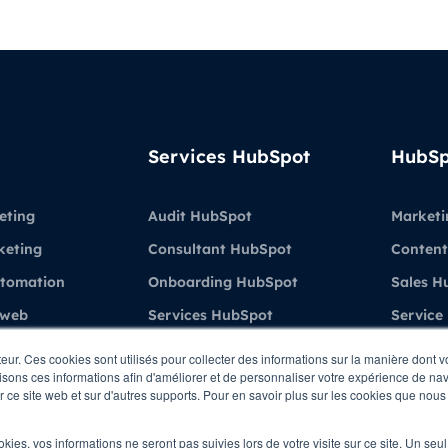
Services HubSpot
HubSp
eting
Audit HubSpot
Marketi
keting
Consultant HubSpot
Content
utomation
Onboarding HubSpot
Sales H
 web
Services HubSpot
Service
Formations & Coaching
Demo H
teur. Ces cookies sont utilisés pour collecter des informations sur la manière dont 
sons ces informations afin d'améliorer et de personnaliser votre expérience de navi
ient
HubSpot
ur ce site web et sur d'autres supports. Pour en savoir plus sur les cookies que nous 
ations
ookies, vos informations ne seront pas suivies lors de votre visite sur ce site. Un seu