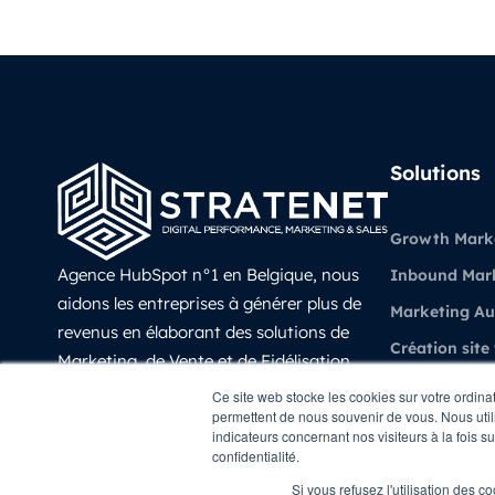
Solutions
Growth Mark
Agence HubSpot n°1 en Belgique, nous
Inbound Mar
aidons les entreprises à générer plus de
Marketing A
revenus en élaborant des solutions de
Création site
Marketing, de Vente et de Fidélisation
Vente et CRM
prédictives, évolutives et mesurable avec
Ce site web stocke les cookies sur votre ordina
permettent de nous souvenir de vous. Nous utili
HubSpot.
Experience Cl
indicateurs concernant nos visiteurs à la fois s
LinkedIn
confidentialité.
Revenue Oper
Si vous refusez l'utilisation des c