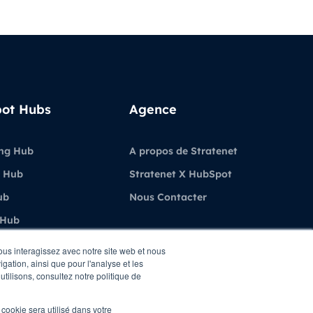
ot Hubs
Agence
ng Hub
A propos de Stratenet
 Hub
Stratenet X HubSpot
ub
Nous Contacter
 Hub
ubSpot
vous interagissez avec notre site web et nous
gation, ainsi que pour l'analyse et les
utilisons, consultez notre politique de
l cookie sera utilisé dans votre