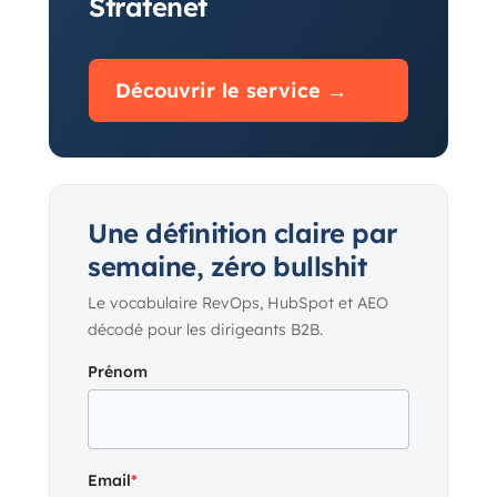
Stratenet
Découvrir le service →
Une définition claire par
semaine, zéro bullshit
Le vocabulaire RevOps, HubSpot et AEO
décodé pour les dirigeants B2B.
Prénom
Email
*