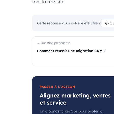
font la réussite.
Cette réponse vous a-t-elle été utile ?
👍 Ou
← Question précédente
Comment réussir une migration CRM ?
PASSER À L'ACTION
Alignez marketing, ventes
et service
Un diagnostic RevOps pour piloter la