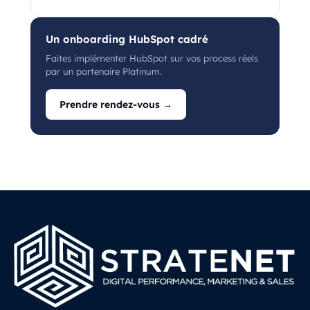
Un onboarding HubSpot cadré
Faites implémenter HubSpot sur vos process réels
par un partenaire Platinum.
Prendre rendez-vous →