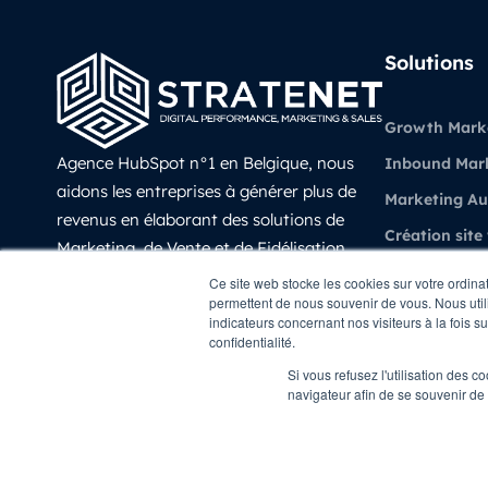
Solutions
Growth Mark
Agence HubSpot n°1 en Belgique, nous
Inbound Mar
aidons les entreprises à générer plus de
Marketing A
revenus en élaborant des solutions de
Création site
Marketing, de Vente et de Fidélisation
Vente et CRM
prédictives, évolutives et mesurable avec
Ce site web stocke les cookies sur votre ordina
permettent de nous souvenir de vous. Nous utili
HubSpot.
Experience Cl
indicateurs concernant nos visiteurs à la fois s
LinkedIn
confidentialité.
Revenue Oper
Si vous refusez l'utilisation des c
navigateur afin de se souvenir de
Copyright © STRATENET - All rights Reserved