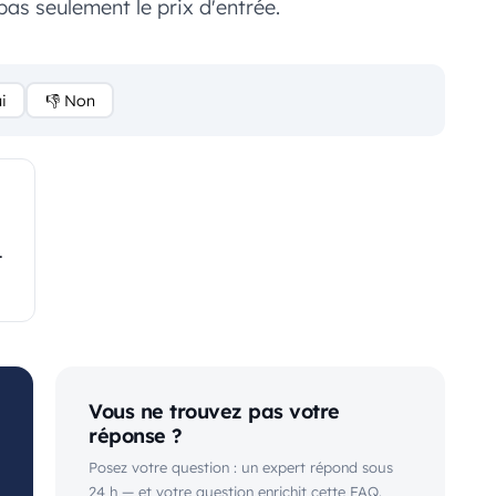
pas seulement le prix d'entrée.
i
👎 Non
+
Vous ne trouvez pas votre
réponse ?
Posez votre question : un expert répond sous
24 h — et votre question enrichit cette FAQ.