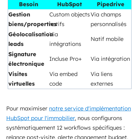
Besoin
HubSpot
Pipedrive
Gestion
Custom objects
Via champs
biens/properties
natifs
personnalisés
Géolocalisation
Via
Natif mobile
leads
intégrations
Signature
Incluse Pro+
Via intégration
électronique
Visites
Via embed
Via liens
virtuelles
code
externes
Pour maximiser
notre service d'implémentation
HubSpot pour l'immobilier
, nous configurons
systématiquement 12 workflows spécifiques :
relance post-visite, alerte changement budget,