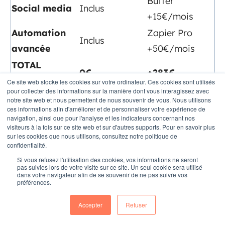
Buffer
Social media
Inclus
+15€/mois
Automation
Zapier Pro
Inclus
avancée
+50€/mois
TOTAL
0€
+283€
MENSUEL
Ce site web stocke les cookies sur votre ordinateur. Ces cookies sont utilisés
pour collecter des informations sur la manière dont vous interagissez avec
TOTAL 3 ANS
0€
+10 188€
notre site web et nous permettent de nous souvenir de vous. Nous utilisons
ces informations afin d'améliorer et de personnaliser votre expérience de
navigation, ainsi que pour l'analyse et les indicateurs concernant nos
Les 5 Intégrations Game-Changer
visiteurs à la fois sur ce site web et sur d'autres supports. Pour en savoir plus
sur les cookies que nous utilisons, consultez notre politique de
selon Stratenet
confidentialité.
Si vous refusez l'utilisation des cookies, vos informations ne seront
Facebook/Instagram Ads
→ Attribution
pas suivies lors de votre visite sur ce site. Un seul cookie sera utilisé
dans votre navigateur afin de se souvenir de ne pas suivre vos
ROI précise (+127% performance ads)
préférences.
Email Marketing Automation
→
Accepter
Refuser
Nurturing 6-18 mois cycles immobiliers