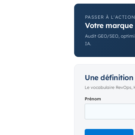
PASSER À L'ACTIO
Votre marque c
Audit GEO/SEO, optimis
IA.
Une définition
Le vocabulaire RevOps, 
Prénom