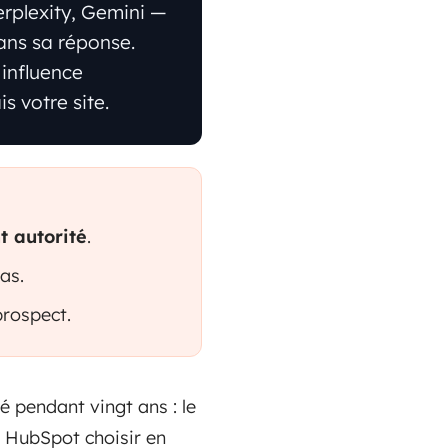
rplexity, Gemini —
ns sa réponse.
 influence
s votre site.
t autorité
.
as.
prospect.
é pendant vingt ans : le
e HubSpot choisir en