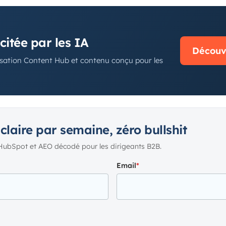
N
itée par les IA
Découvr
ation Content Hub et contenu conçu pour les
 claire par semaine, zéro bullshit
HubSpot et AEO décodé pour les dirigeants B2B.
Email
*