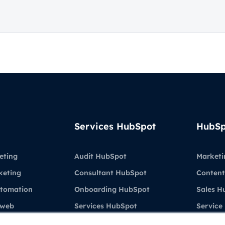
Services HubSpot
HubSp
eting
Audit HubSpot
Marketi
keting
Consultant HubSpot
Content
utomation
Onboarding HubSpot
Sales H
 web
Services HubSpot
Service
Formations & Coaching
Demo H