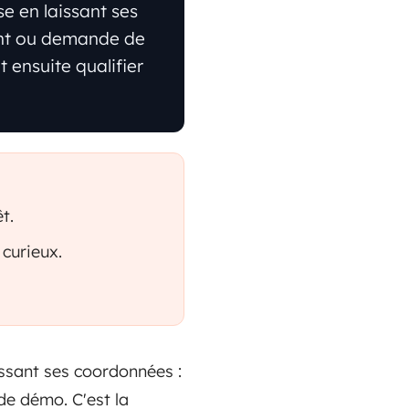
se en laissant ses
ent ou demande de
 ensuite qualifier
t.
 curieux.
issant ses coordonnées :
de démo. C'est la