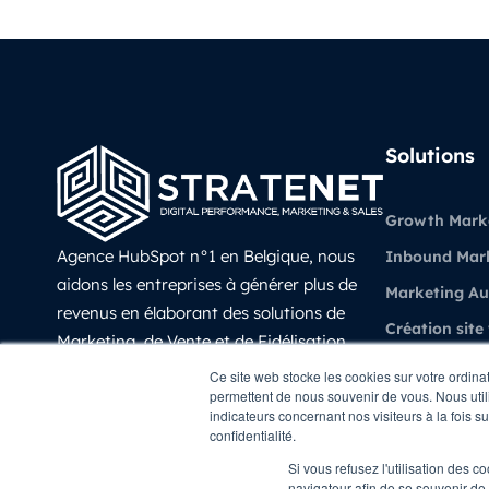
Solutions
Growth Mark
Agence HubSpot n°1 en Belgique, nous
Inbound Mar
aidons les entreprises à générer plus de
Marketing A
revenus en élaborant des solutions de
Création site
Marketing, de Vente et de Fidélisation
Vente et CRM
prédictives, évolutives et mesurable avec
Ce site web stocke les cookies sur votre ordina
permettent de nous souvenir de vous. Nous utili
HubSpot.
Experience Cl
indicateurs concernant nos visiteurs à la fois s
LinkedIn
confidentialité.
Revenue Oper
Si vous refusez l'utilisation des c
navigateur afin de se souvenir de