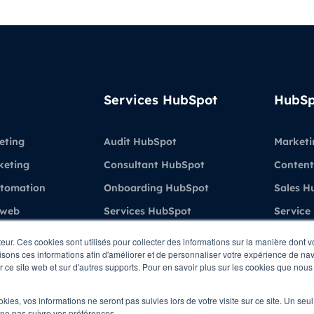
Services HubSpot
HubSp
eting
Audit HubSpot
Marketi
keting
Consultant HubSpot
Content
utomation
Onboarding HubSpot
Sales H
 web
Services HubSpot
Service
Formations & Coaching
Demo H
teur. Ces cookies sont utilisés pour collecter des informations sur la manière dont 
sons ces informations afin d'améliorer et de personnaliser votre expérience de navi
ient
HubSpot
ur ce site web et sur d'autres supports. Pour en savoir plus sur les cookies que nous 
ations
ookies, vos informations ne seront pas suivies lors de votre visite sur ce site. Un seu
 ne pas suivre vos préférences.