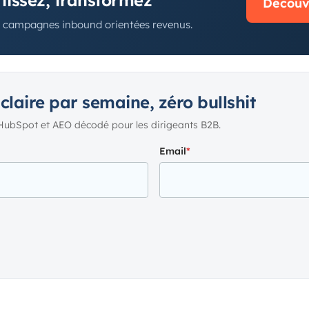
rtissez, transformez
Découvr
t campagnes inbound orientées revenus.
 claire par semaine, zéro bullshit
HubSpot et AEO décodé pour les dirigeants B2B.
Email
*