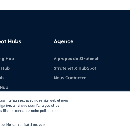
ot Hubs
Agence
ng Hub
A propos de Stratenet
 Hub
Stratenet X HubSpot
ub
Nous Contacter
 Hub
ubSpot
vous interagissez avec notre site web et nous
gation, ainsi que pour l'analyse et les
utilisons, consultez notre politique de
l cookie sera utilisé dans votre