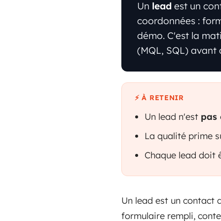
Un
lead
est un cont
coordonnées : for
démo. C'est la mati
(MQL, SQL) avant d
⚡ À RETENIR
Un lead n'est
pas 
La qualité prime s
Chaque lead doit 
Un lead est un contact q
formulaire rempli, cont