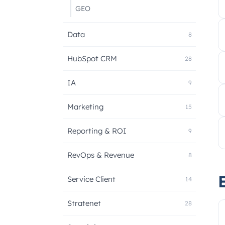
GEO
Data
8
HubSpot CRM
28
IA
9
Marketing
15
Reporting & ROI
9
RevOps & Revenue
8
Service Client
14
Stratenet
28