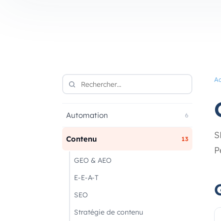
Ac
Automation
6
S
Contenu
13
P
GEO & AEO
E-E-A-T
SEO
Stratégie de contenu