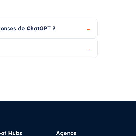
éponses de ChatGPT ?
→
→
ot Hubs
Agence