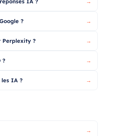
réponses IA ?
→
Google ?
→
 Perplexity ?
→
 ?
→
 les IA ?
→
→