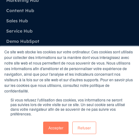
Marketing Hub
Content Hub
Sales Hub
Service Hub
Demo HubSpot
Ce site web stocke les cookies sur votre ordinateur. Ces cookies sont utilisés
pour collecter des informations sur la manière dont vous interagissez avec
Agence
notre site web et nous permettent de nous souvenir de vous. Nous utilisons
ces informations afin d'améliorer et de personnaliser votre expérience de
navigation, ainsi que pour l'analyse et les indicateurs concernant nos
A propos de Stratenet
visiteurs à la fois sur ce site web et sur d'autres supports. Pour en savoir plus
sur les cookies que nous utilisons, consultez notre politique de
Stratenet X HubSpot
confidentialité.
Nous Contacter
Si vous refusez l'utilisation des cookies, vos informations ne seront
pas suivies lors de votre visite sur ce site. Un seul cookie sera utilisé
dans votre navigateur afin de se souvenir de ne pas suivre vos
préférences.
Copyright © STRATENET - All rights Reserved
Accepter
Refuser
Conditions
Privacy Policy