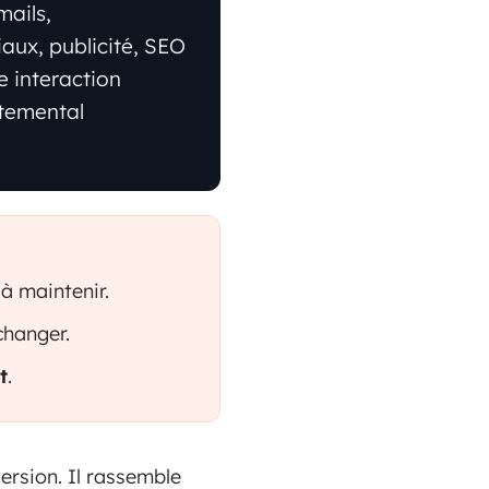
mails,
aux, publicité, SEO
e interaction
rtemental
à maintenir.
changer.
t
.
ersion. Il rassemble