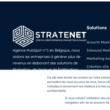
Solutions
Growth Mark
Agence HubSpot n°1 en Belgique, nous
Inbound Mar
aidons les entreprises à générer plus de
Marketing A
revenus en élaborant des solutions de
Création site
Marketing, de Vente et de Fidélisation
Vente et CRM
prédictives, évolutives et mesurable avec
Ce site web stocke les cookies sur votre ordina
permettent de nous souvenir de vous. Nous utili
HubSpot.
Experience Cl
indicateurs concernant nos visiteurs à la fois s
LinkedIn
confidentialité.
Revenue Oper
Si vous refusez l'utilisation des c
navigateur afin de se souvenir de