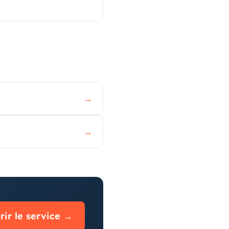
→
→
ir le service →