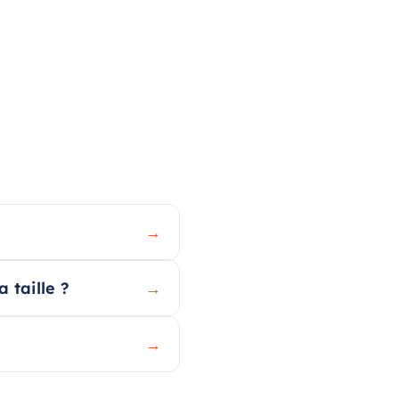
→
 taille ?
→
→