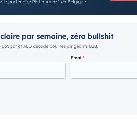
 le partenaire Platinum n°1 en Belgique.
 claire par semaine, zéro bullshit
HubSpot et AEO décodé pour les dirigeants B2B.
Email
*