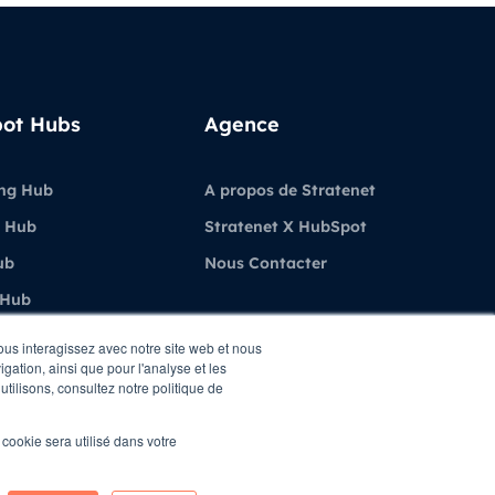
ot Hubs
Agence
ng Hub
A propos de Stratenet
 Hub
Stratenet X HubSpot
ub
Nous Contacter
 Hub
ubSpot
vous interagissez avec notre site web et nous
gation, ainsi que pour l'analyse et les
utilisons, consultez notre politique de
l cookie sera utilisé dans votre