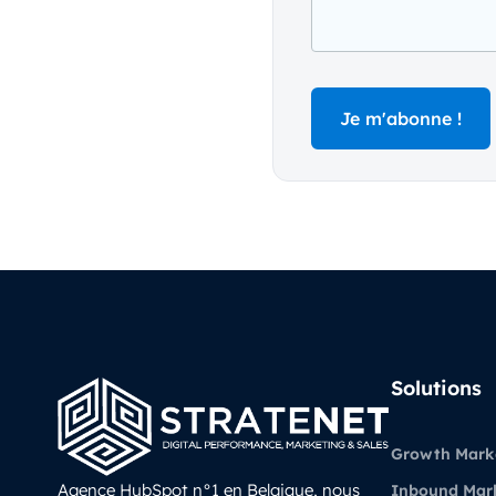
Solutions
Growth Mark
Agence HubSpot n°1 en Belgique, nous
Inbound Mar