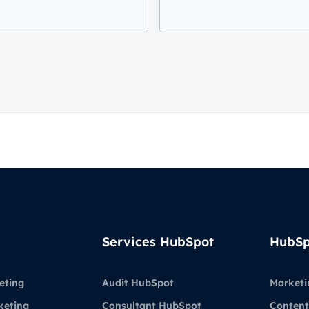
Services HubSpot
HubSp
eting
Audit HubSpot
Marketi
keting
Consultant HubSpot
Content