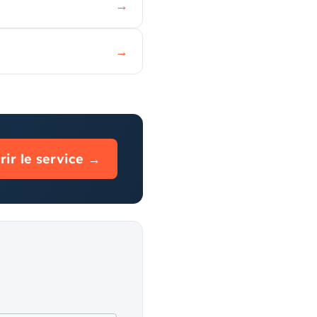
→
→
ir le service →